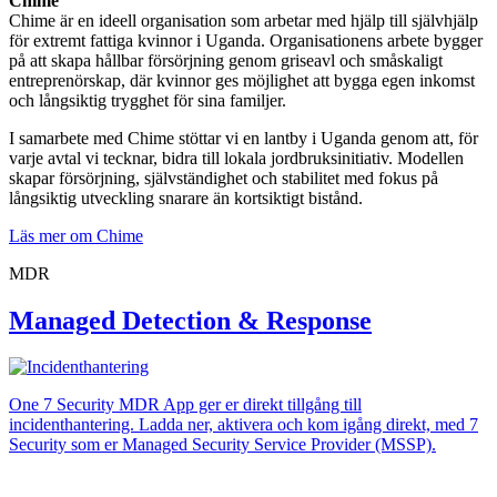
Chime
Chime är en ideell organisation som arbetar med hjälp till självhjälp
för extremt fattiga kvinnor i Uganda. Organisationens arbete bygger
på att skapa hållbar försörjning genom griseavl och småskaligt
entreprenörskap, där kvinnor ges möjlighet att bygga egen inkomst
och långsiktig trygghet för sina familjer.
I samarbete med Chime stöttar vi en lantby i Uganda genom att, för
varje avtal vi tecknar, bidra till lokala jordbruksinitiativ. Modellen
skapar försörjning, självständighet och stabilitet med fokus på
långsiktig utveckling snarare än kortsiktigt bistånd.
Läs mer om Chime
MDR
Managed Detection & Response
One 7 Security MDR App ger er direkt tillgång till
incidenthantering. Ladda ner, aktivera och kom igång direkt, med 7
Security som er Managed Security Service Provider (MSSP).