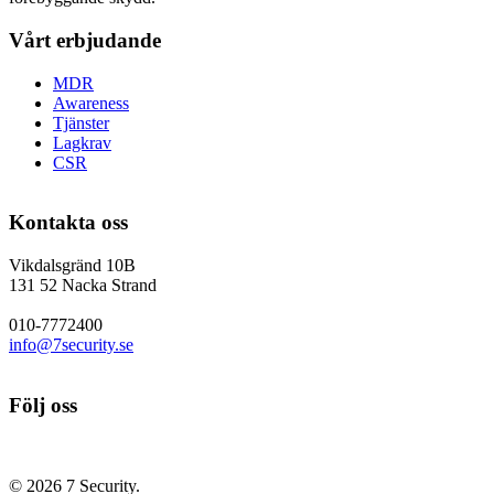
Vårt erbjudande
MDR
Awareness
Tjänster
Lagkrav
CSR
Kontakta oss
Vikdalsgränd 10B
131 52 Nacka Strand
010-7772400
info@7security.se
Följ oss
© 2026 7 Security.