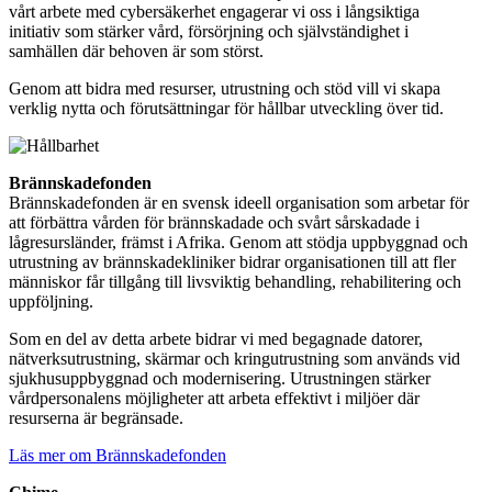
vårt arbete med cybersäkerhet engagerar vi oss i långsiktiga
initiativ som stärker vård, försörjning och självständighet i
samhällen där behoven är som störst.
Genom att bidra med resurser, utrustning och stöd vill vi skapa
verklig nytta och förutsättningar för hållbar utveckling över tid.
Brännskadefonden
Brännskadefonden är en svensk ideell organisation som arbetar för
att förbättra vården för brännskadade och svårt sårskadade i
lågresursländer, främst i Afrika. Genom att stödja uppbyggnad och
utrustning av brännskadekliniker bidrar organisationen till att fler
människor får tillgång till livsviktig behandling, rehabilitering och
uppföljning.
Som en del av detta arbete bidrar vi med begagnade datorer,
nätverksutrustning, skärmar och kringutrustning som används vid
sjukhusuppbyggnad och modernisering. Utrustningen stärker
vårdpersonalens möjligheter att arbeta effektivt i miljöer där
resurserna är begränsade.
Läs mer om Brännskadefonden