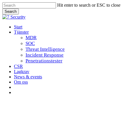
Skip
Hit enter to search or ESC to close
to
Search
main
Close
content
Search
Menu
Start
Tjänster
MDR
SOC
Threat Intelligence
Incident Response
Penetrationstester
CSR
Lagkrav
News & events
Om oss