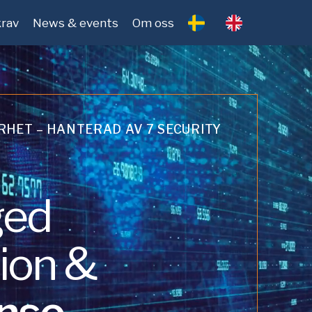
rav
News & events
Om oss
HET – HANTERAD AV 7 SECURITY
ed
ion &