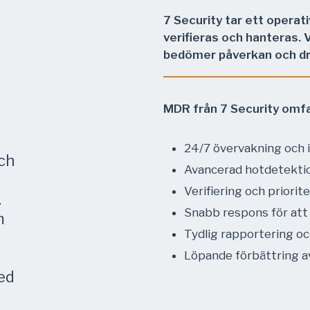
r
7 Security tar ett operat
verifieras och hanteras. 
bedömer påverkan och dri
MDR från 7 Security omf
24/7 övervakning och 
och
Avancerad hotdetektio
Verifiering och priorit
.
Snabb respons för att
m
Tydlig rapportering 
Löpande förbättring a
ed