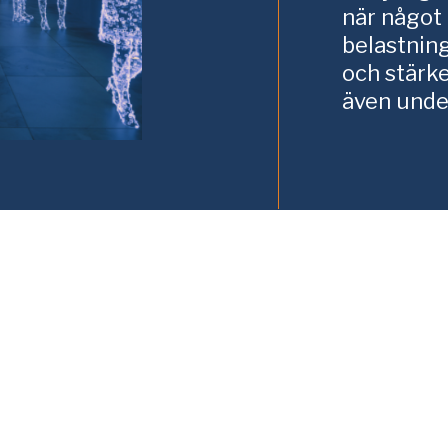
när något
belastnin
och stärk
även unde