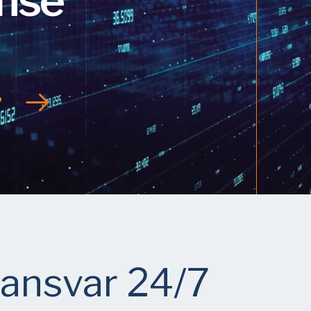
nse
?
tansvar 24/7