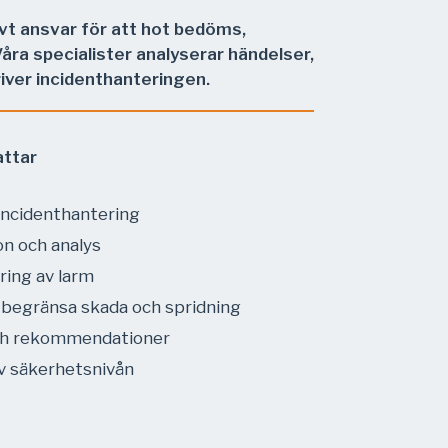
ivt ansvar för att hot bedöms,
Våra specialister analyserar händelser,
ver incidenthanteringen.
attar
incidenthantering
n och analys
ering av larm
 begränsa skada och spridning
och rekommendationer
v säkerhetsnivån