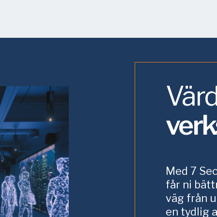
Värd
ver
Med 7 Sec
får ni bät
väg från u
en tydlig 